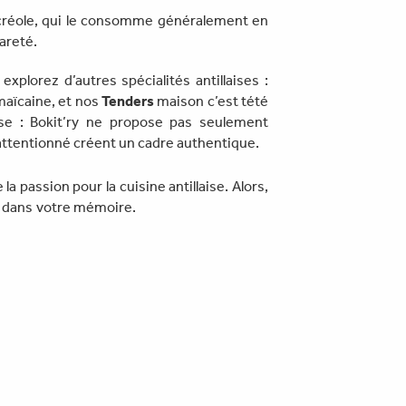
e créole, qui le consomme généralement en
areté.
, explorez d’autres spécialités antillaises :
maïcaine, et nos
Tenders
maison c’est tété
e : Bokit’ry ne propose pas seulement
e attentionné créent un cadre authentique.
 passion pour la cuisine antillaise. Alors,
ée dans votre mémoire.
Fais vite, c’est limité
Article suivant
→