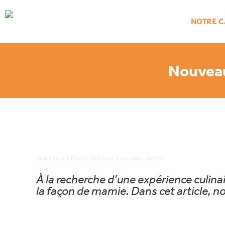
Aller
au
NOTRE C
contenu
Nouveau
Bokit’ry un festin Antillais à ne pas rater!!!
À la recherche d’une expérience culina
la façon de mamie. Dans cet article, n