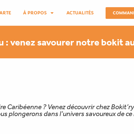
ARTE
À PROPOS
ACTUALITÉS
COMMAN
 : venez savourer notre bokit au
ire Caribéenne ? Venez découvrir chez Bokit’ry 
ous plongerons dans l’univers savoureux de ce 