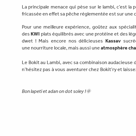
La principale menace qui pèse sur le lambi, c’est la
fricassée en effet sa pêche réglementée est sur une c
Pour une meilleure expérience, goûtez aux spéciali
des
KWI
plats équilibrés avec une protéine et des l
dwet ! Mais encore nos délicieuses
Kassav
sucré
une nourriture locale, mais aussi une
atmosphère cha
Le Bokit au Lambi, avec sa combinaison audacieuse d’in
n’hésitez pas à vous aventurer chez Bokit’ry et lai
le mercredi et samedi du 11 novembre au 02 décemb
Bon lapeti et adan on dot soley !🌞
←
Article précédent