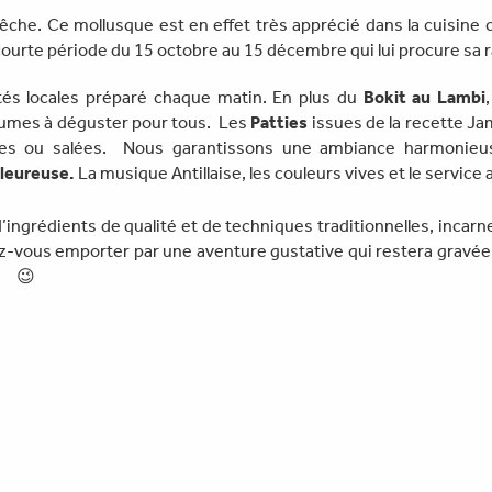
 pêche. Ce mollusque est en effet très apprécié dans la cuisin
ourte période du 15 octobre au 15 décembre qui lui procure sa r
tés locales préparé chaque matin. En plus du
Bokit au Lambi
égumes à déguster pour tous. Les
Patties
issues de la recette Ja
es ou salées. Nous garantissons une ambiance harmonieus
leureuse.
La musique Antillaise, les couleurs vives et le servic
grédients de qualité et de techniques traditionnelles, incarne la
ssez-vous emporter par une aventure gustative qui restera grav
re
😉