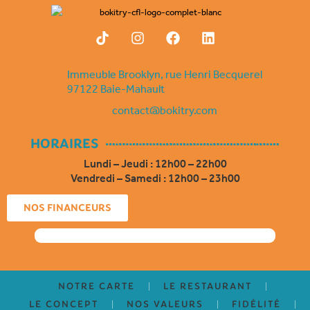
T
I
F
L
i
n
a
i
k
s
c
n
t
t
e
k
Immeuble Brooklyn, rue Henri Becquerel
o
a
b
e
97122 Baie-Mahault
k
g
o
d
contact@bokitry.com
r
o
i
a
k
n
m
HORAIRES
Lundi – Jeudi : 12h00 – 22h00
Vendredi – Samedi : 12h00 – 23h00
NOS FINANCEURS
NOTRE CARTE
LE RESTAURANT
LE CONCEPT
NOS VALEURS
FIDÉLITÉ