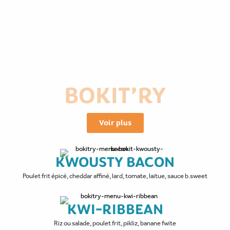
BOKIT’RY
Voir plus
KWOUSTY BACON
Poulet frit épicé, cheddar affiné, lard, tomate, laitue, sauce b.sweet
KWI-RIBBEAN
Riz ou salade, poulet frit, pikliz, banane fwite