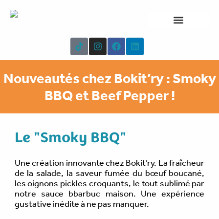
Aller
au
contenu
NOTRE CARTE
À PROPOS
T
I
F
L
i
n
a
i
k
s
c
n
t
t
e
k
Nouveautés chez Bokit’ry : Smoky
o
a
b
e
k
g
o
d
BBQ et Beef Pepper !
r
o
i
a
k
n
m
Le "Smoky BBQ"
Une création innovante chez Bokit’ry. La fraîcheur
de la salade, la saveur fumée du bœuf boucané,
les oignons pickles croquants, le tout sublimé par
notre sauce bbarbuc maison. Une expérience
gustative inédite à ne pas manquer.