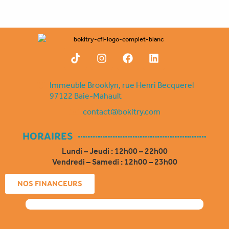
←
Article précédent
Article suivant
→
T
I
F
L
i
n
a
i
k
s
c
n
t
t
e
k
Immeuble Brooklyn, rue Henri Becquerel
o
a
b
e
97122 Baie-Mahault
k
g
o
d
contact@bokitry.com
r
o
i
a
k
n
m
HORAIRES
Lundi – Jeudi : 12h00 – 22h00
Vendredi – Samedi : 12h00 – 23h00
NOS FINANCEURS