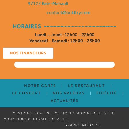
o
a
b
e
97122 Baie-Mahault
k
g
o
d
contact@bokitry.com
r
o
i
a
k
n
m
HORAIRES
Lundi – Jeudi : 12h00 – 22h00
Vendredi – Samedi : 12h00 – 23h00
NOS FINANCEURS
NOTRE CARTE
LE RESTAURANT
LE CONCEPT
NOS VALEURS
FIDÉLITÉ
ACTUALITÉS
MENTIONS LÉGALES
|
POLITIQUES DE CONFIDENTIALITÉ
|
CONDITIONS GÉNÉRALES DE VENTE
| COPYRIGHT © 2026 BOKIT’RY
| SITE RÉALISÉ PAR L’
AGENCE MELANINE