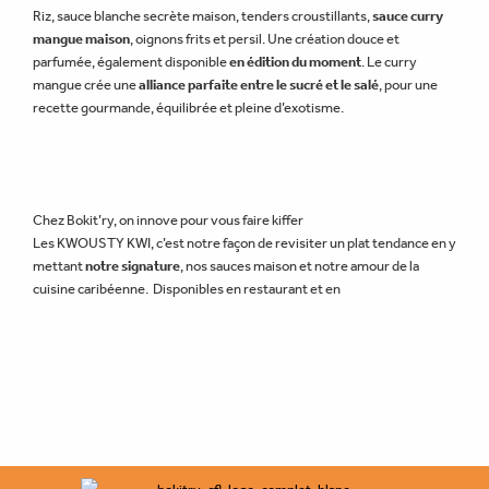
Riz, sauce blanche secrète maison, tenders croustillants,
sauce curry
mangue maison
, oignons frits et persil. Une création douce et
parfumée, également disponible
en édition du moment
. Le curry
mangue crée une
alliance parfaite entre le sucré et le salé
, pour une
recette gourmande, équilibrée et pleine d’exotisme.
Chez Bokit’ry, on innove pour vous faire kiffer
Les KWOUSTY KWI, c’est notre façon de revisiter un plat tendance en y
mettant
notre signature
, nos sauces maison et notre amour de la
cuisine caribéenne. Disponibles en restaurant et en
commande en
ligne.
←
Article précédent
Article suivant
→