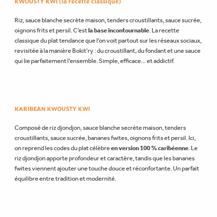
KWOUSTY KWI (la recette classique)
Riz, sauce blanche secrète maison, tenders croustillants, sauce sucrée,
oignons frits et persil.
C’est
la base incontournable
.
La recette
classique du plat tendance que l’on voit partout sur les réseaux sociaux,
revisitée à la manière Bokit’ry : du croustillant, du fondant et une sauce
qui lie parfaitement l’ensemble. Simple, efficace… et addictif.
KARIBEAN KWOUSTY KWI
Composé de riz djondjon, sauce blanche secrète maison, tenders
croustillants, sauce sucrée, bananes fwites, oignons frits et persil. Ici,
on reprend les codes du plat célèbre
en version 100 % caribéenne
. Le
riz djondjon apporte profondeur et caractère, tandis que les bananes
fwites viennent ajouter une touche douce et réconfortante. Un parfait
équilibre entre tradition et modernité.