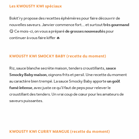
Les KWOUSTY KWI spéciaux
Bokit’ry propose des recettes éphémères pour faire découvrir de
nouvelles saveurs. Janvier commence fort… et surtout
très gourmand
😋 Ce mois-ci, on vous a préparé
de grosses nouveautés
pour
continuer à vous faire kiffer 🔥
KWOUSTY KWI SMOCKY BABY (recette du moment)
Riz, sauce blanche secrète maison, tenders croustillants,
sauce
Smocky Baby maison
, oignons frits et persil.
Une recette du moment
au caractère bien trempé.
La sauce Smocky Baby apporte
un goût
fumé intense
, avec juste ce qu’il faut de peps pour relever le
croustillant des tenders. Un vrai coup de cœur pour les amateurs de
saveurs puissantes.
KWOUSTY KWI CURRY MANGUE (recette du moment)