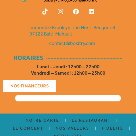
T
I
F
L
i
n
a
i
k
s
c
n
t
t
e
k
Immeuble Brooklyn, rue Henri Becquerel
o
a
b
e
97122 Baie-Mahault
k
g
o
d
contact@bokitry.com
r
o
i
a
k
n
m
HORAIRES
Lundi – Jeudi : 12h00 – 22h00
Vendredi – Samedi : 12h00 – 23h00
NOS FINANCEURS
NOTRE CARTE
LE RESTAURANT
LE CONCEPT
NOS VALEURS
FIDÉLITÉ