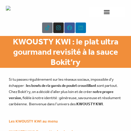
Aller
au
contenu
NOTRE CARTE
À PROPOS
T
I
F
L
i
n
a
i
k
s
c
n
KWOUSTY KWI : le plat ultra
t
t
e
k
o
a
b
e
gourmand revisité à la sauce
k
g
o
d
r
o
i
Bokit’ry
a
k
n
m
Si tu passes régulièrement sur les réseaux sociaux, impossible d’y
échapper :
les bowls de riz garnis de poulet croustillant
sont partout.
Chez Bokit’ry, on a décidé d’aller plus loin et de créer
notre propre
version
, fidèle à notre identité : généreuse, savoureuse et résolument
caribéenne.
Bienvenue dans l’univers des
KWOUSTY KWI
.
Les KWOUSTY KWI au menu