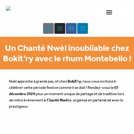
Aller
au
contenu
NOTRE CARTE
À PROPOS
T
I
F
L
i
n
a
i
k
s
c
n
t
t
e
k
Un Chanté Nwèl inoubliable chez
o
a
b
e
k
g
o
d
Bokit’ry avec le rhum Montebello !
r
o
i
a
k
n
m
Noël approche à grands pas, et chez
Bokit’ry
, nous vous invitons à
célébrer cette période festive comme il se doit ! Rendez-vous le
07
décembre 2024
pour un moment unique de partage et de tradition lors
de notre événement
« Chanté Nwèl »
, organisé en partenariat avec le
prestigieux
rhum Montebello
.