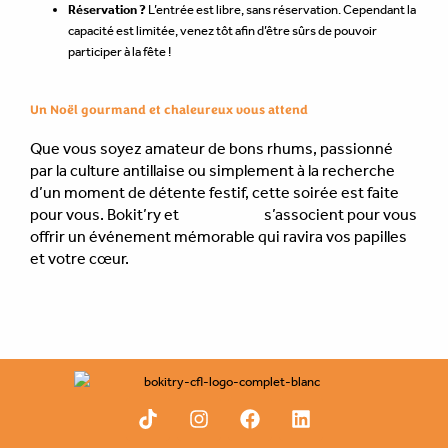
Réservation ?
L’entrée est libre, sans réservation. Cependant la
capacité est limitée, venez tôt afin d’être sûrs de pouvoir
participer à la fête !
Un Noël gourmand et chaleureux vous attend
Que vous soyez amateur de bons rhums, passionné
par la culture antillaise ou simplement à la recherche
d’un moment de détente festif, cette soirée est faite
pour vous. Bokit’ry et
Montebello
s’associent pour vous
offrir un événement mémorable qui ravira vos papilles
et votre cœur.
←
Article précédent
Article suivant
→
T
I
F
L
i
n
a
i
k
s
c
n