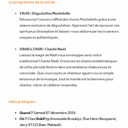
Le programme de la soirée
19h30 : Dégustation Montebello
Découvrez l’univers raffiné des rhums Montebello grâce à une
séance exclusive de dégustation. Apprenez l’art de savourer ces
spiritueux d’exception et laissez-vous séduire par leurs saveurs
uniques et authentiques.
20h00 à 23h00 : Chanté Nwèl
Laissez la magie de Noël vous envelopper avec notre
traditionnel Chanté Nwèl. Entonnez les chants emblématiques
de cette période festive dans une ambiance chaleureuse et
conviviale. Que vous soyez un chanteur aguerri ou un simple
amoureux de la musique, tout le monde est le bienvenu pour
chanter, vibrer et célébrer ensemble.
Infos pratiques :
Quand ?
Samedi 07 décembre 2024.
Où ?
Chez
Bokit’ry
(Immeuble Brooklyn, Rue Henri Becquerel,
Jarry 97122 Baie-Mahault).