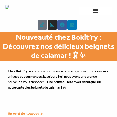
Aller
au
contenu
NOTRE CARTE
À PROPOS
T
I
F
L
i
n
a
i
k
s
c
n
Nouveauté chez Bokit’ry :
t
t
e
k
o
a
b
e
Découvrez nos délicieux beignets
k
g
o
d
r
o
i
de calamar ! 🦑✨
a
k
n
m
Chez
Bokit’ry
, nous avons une mission : vous régaler avec des saveurs
uniques et gourmandes. Et aujourd’hui, nous avons une grande
nouvelle à vous annoncer…
Une nouveau tété dwèt débarque sur
notre carte : les beignets de calamar !
🤩
Un vent de nouveauté !