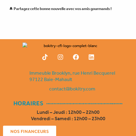
🔔
Partagez cette bonne nouvelle avec vos amis gourmands !
←
Article précédent
Article suivant
→
T
I
F
L
i
n
a
i
k
s
c
n
t
t
e
k
Immeuble Brooklyn, rue Henri Becquerel
o
a
b
e
97122 Baie-Mahault
k
g
o
d
contact@bokitry.com
r
o
i
a
k
n
m
HORAIRES
Lundi – Jeudi : 12h00 – 22h00
Vendredi – Samedi : 12h00 – 23h00
NOS FINANCEURS