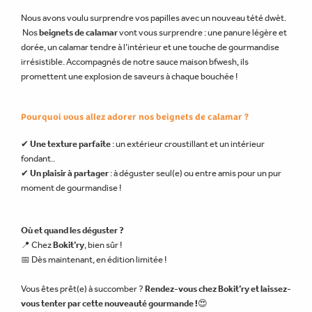
Nous avons voulu surprendre vos papilles avec un nouveau tété dwèt.
Nos
beignets de calamar
vont vous surprendre : une panure légère et
dorée, un calamar tendre à l’intérieur et une touche de gourmandise
irrésistible. Accompagnés de notre sauce maison bfwesh, ils
promettent une explosion de saveurs à chaque bouchée !
Pourquoi vous allez adorer nos beignets de calamar ?
✔
Une texture parfaite
: un extérieur croustillant et un intérieur
fondant..
✔
Un plaisir à partager
: à déguster seul(e) ou entre amis pour un pur
moment de gourmandise !
Où et quand les déguster ?
📍 Chez
Bokit’ry
, bien sûr !
📅 Dès maintenant, en édition limitée !
Vous êtes prêt(e) à succomber ?
Rendez-vous chez Bokit’ry et laissez-
vous tenter par cette nouveauté gourmande !
😍